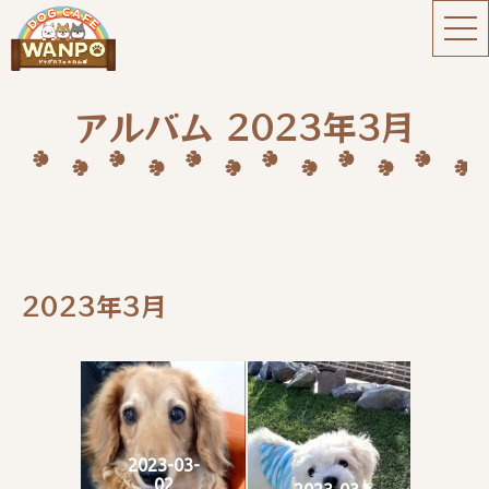
アルバム 2023年3月
2023年3月
2023-03-
02